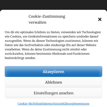
Suchfunktion
Cookie-Zustimmung
Suchen
verwalten
nach:
Um dir ein optimales Erlebnis zu bieten, verwenden wir Technologien
wie Cookies, um Geräteinformationen zu speichern und/oder darauf
Meine anderen Seiten
zuzugreifen. Wenn du diesen Technologien zustimmst, können wir
Daten wie das Surfverhalten oder eindeutige IDs auf dieser Website
Mein "Weg zurück ins Leben"-Podcast
verarbeiten. Wenn du deine Zustimmung nicht erteilst oder
Mein Blog Wortakupressur
zurückziehst, können bestimmte Merkmale und Funktionen
beeinträchtigt werden.
Mein Xing-Profil
Mein Youtube-Kanal
Akzeptieren
Interner Bereich
Ablehnen
Newsletter-Anmeldung
Einstellungen ansehen
Copyright © 2026
Unternehmens-Gesundheit!
. Alle Rechte
vorbehalten.
Datenschutzerklärung
| Clean Journal von
Catch
Cookie-Richtlinie
Datenschutzerklärung
Impressum
Themes