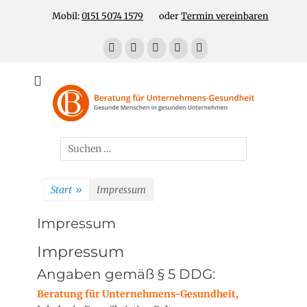
Zum
Header Top Menu
Mobil:
0151 5074 1579
oder
Termin vereinbaren
Inhalt
springen
Facebook
E-
LinkedIn
YouTube
Telefon
Mail
Für gesunde Menschen in gesunden Unternehmen
Unternehmens-
Gesundheit!
Suchen
nach:
Start
»
Impressum
Impressum
Impressum
Angaben gemäß § 5 DDG:
Beratung für Unternehmens-Gesundheit,