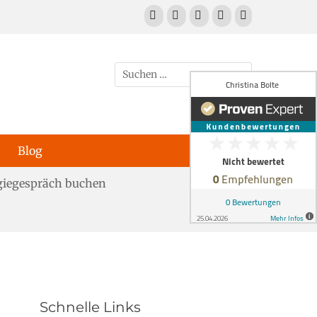
Facebook
E-
LinkedIn
YouTube
Telefon
Mail
Suchen
nach:
Blog
giegespräch buchen
Schnelle Links