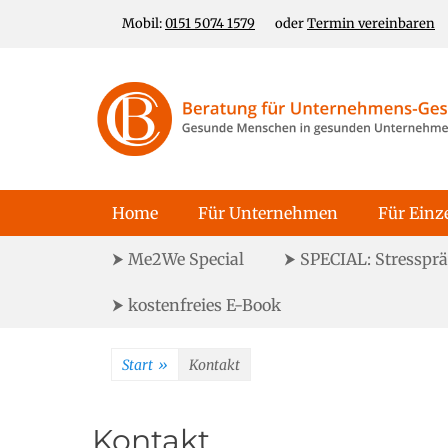
Zum
Header Top Menu
Mobil:
0151 5074 1579
oder
Termin vereinbaren
Inhalt
springen
Für gesunde Menschen in gesunden Unternehmen
Unternehmens-Ge
Primäres Menü
Home
Für Unternehmen
Für Einz
Sekundäres Menü
⮞ Me2We Special
⮞ SPECIAL: Stresspr
⮞ kostenfreies E-Book
Start
»
Kontakt
Kontakt