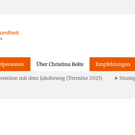
sundheit!
elpersonen
Über Christina Bolte
Empfehlungen
ävention mit dem Jakobsweg (Termine 2025)
⮞ Strate