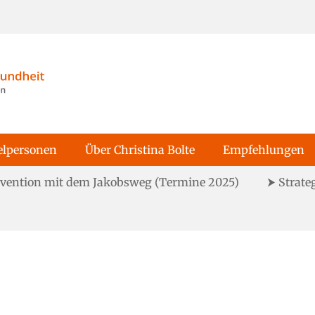
sundheit!
elpersonen
Über Christina Bolte
Empfehlungen
ävention mit dem Jakobsweg (Termine 2025)
⮞ Strate