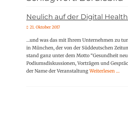
Neulich auf der Digital Healt
P
21. Oktober 2017
o
…und was das mit Ihrem Unternehmen zu tun h
s
t
in München, der von der Süddeutschen Zeitung
e
stand ganz unter dem Motto “Gesundheit neu 
d
Podiumsdiskussionen, Vorträgen und Gesprä
o
der Name der Veranstaltung
Weiterlesen …
n