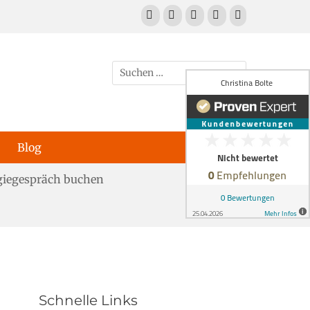
Facebook
E-
LinkedIn
YouTube
Telefon
Mail
Suchen
nach:
Blog
giegespräch buchen
Schnelle Links