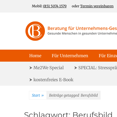
Zum
Header Top Menu
Mobil:
0151 5074 1579
oder
Termin vereinbaren
Inhalt
springen
Für gesunde Menschen in gesunden Unternehmen
Unternehmens-Ge
Primäres Menü
Home
Für Unternehmen
Für Einz
Sekundäres Menü
⮞ Me2We Special
⮞ SPECIAL: Stresspr
⮞ kostenfreies E-Book
Start
»
Beiträge getagged
Berufsbild
Schlagwort:
Berufsbild