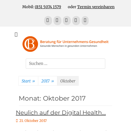
Zum
Header Top Menu
Mobil:
0151 5074 1579
oder
Termin vereinbaren
Inhalt
springen
Facebook
E-
LinkedIn
YouTube
Telefon
Mail
Für gesunde Menschen in gesunden Unternehmen
Unternehmens-
Gesundheit!
Suchen
nach:
Start
»
2017
»
Oktober
Monat:
Oktober 2017
Neulich auf der Digital Health…
P
21. Oktober 2017
o