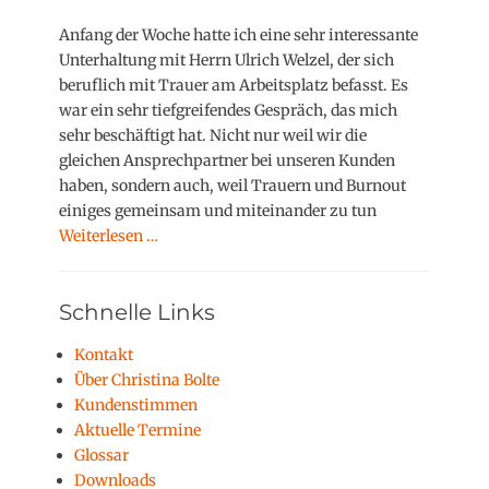
o
s
Anfang der Woche hatte ich eine sehr interessante
t
Unterhaltung mit Herrn Ulrich Welzel, der sich
e
beruflich mit Trauer am Arbeitsplatz befasst. Es
d
war ein sehr tiefgreifendes Gespräch, das mich
o
sehr beschäftigt hat. Nicht nur weil wir die
n
gleichen Ansprechpartner bei unseren Kunden
haben, sondern auch, weil Trauern und Burnout
einiges gemeinsam und miteinander zu tun
Weiterlesen …
Schnelle Links
Kontakt
Über Christina Bolte
Kundenstimmen
Aktuelle Termine
Glossar
Downloads