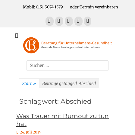
Zum
Header Top Menu
Mobil:
0151 5074 1579
oder
Termin vereinbaren
Inhalt
springen
Facebook
E-
LinkedIn
YouTube
Telefon
Mail
Für gesunde Menschen in gesunden Unternehmen
Unternehmens-
Gesundheit!
Suchen
nach:
Start
»
Beiträge getagged
Abschied
Schlagwort:
Abschied
Was Trauer mit Burnout zu tun
hat
P
24. Juli 2014