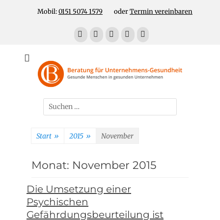
Zum
Header Top Menu
Mobil:
0151 5074 1579
oder
Termin vereinbaren
Inhalt
springen
Facebook
E-
LinkedIn
YouTube
Telefon
Mail
Für gesunde Menschen in gesunden Unternehmen
Unternehmens-
Gesundheit!
Suchen
nach:
Start
»
2015
»
November
Monat:
November 2015
Die Umsetzung einer
Psychischen
Gefährdungsbeurteilung ist