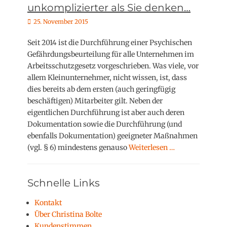
unkomplizierter als Sie denken…
P
25. November 2015
o
s
Seit 2014 ist die Durchführung einer Psychischen
t
Gefährdungsbeurteilung für alle Unternehmen im
e
Arbeitsschutzgesetz vorgeschrieben. Was viele, vor
d
allem Kleinunternehmer, nicht wissen, ist, dass
o
dies bereits ab dem ersten (auch geringfügig
n
beschäftigen) Mitarbeiter gilt. Neben der
eigentlichen Durchführung ist aber auch deren
Dokumentation sowie die Durchführung (und
ebenfalls Dokumentation) geeigneter Maßnahmen
(vgl. § 6) mindestens genauso
Weiterlesen …
Schnelle Links
Kontakt
Über Christina Bolte
Kundenstimmen