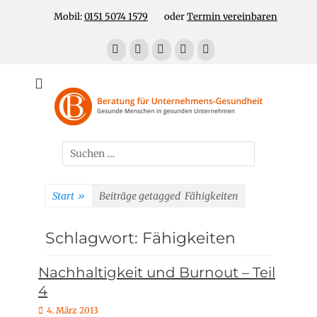
Zum
Header Top Menu
Mobil:
0151 5074 1579
oder
Termin vereinbaren
Inhalt
springen
Facebook
E-
LinkedIn
YouTube
Telefon
Mail
Für gesunde Menschen in gesunden Unternehmen
Unternehmens-
Gesundheit!
Suchen
nach:
Start
»
Beiträge getagged
Fähigkeiten
Schlagwort:
Fähigkeiten
Nachhaltigkeit und Burnout – Teil
4
P
4. März 2013