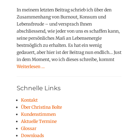
o
s
In meinem letzten Beitrag schrieb ich über den
t
Zusammenhang von Burnout, Konsum und
e
Lebensfreude – und versprach Ihnen
d
abschliessend, wie jeder von uns es schaffen kann,
o
seine persönliches Maß an Lebensenergie
n
bestmöglich zu erhalten. Es hat ein wenig
gedauert, aber hier ist der Beitrag nun endlich… Just
in dem Moment, wo ich dieses schreibe, kommt
Weiterlesen …
Schnelle Links
Kontakt
Über Christina Bolte
Kundenstimmen
Aktuelle Termine
Glossar
Downloads